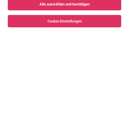
Alle auswählen und bestätigen
Alle Filter
Feldkirch
Cookie-Einstellungen
Lehrling im Einzelhandel (m/w/d)
Bundesstraße 6, 6842 Koblach
Koblach
02.08.2026
Vollzeit | Lehrstelle
HOFER KG
Aufgaben, die mich erwarten