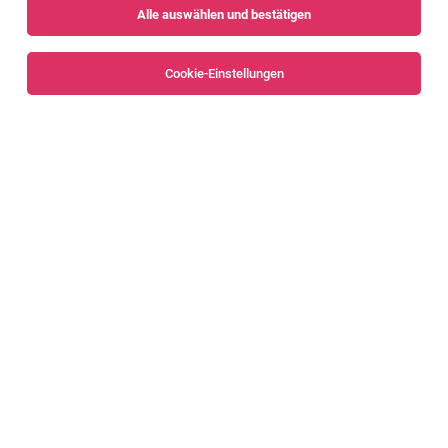
Alle auswählen und bestätigen
Sortieren
30 Jobs
Cookie-Einstellungen
Alle Filter
Feldkirch
Mitarbeiter Lager/Leergut/Caddydienst
(m/w/d), 25 - 30 Std./Woche
Feldkirch
05.08.2026
Teilzeit
INTERSPAR GmbH
Allgemeines