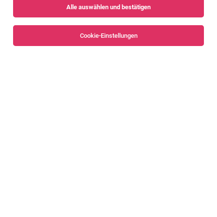
Alle auswählen und bestätigen
Alle Filter
Feldkirch
Cookie-Einstellungen
Senior Manager Finance / Group Reporting
(m/w/d)
Mäder
04.08.2026
Vollzeit
Amann Girrbach AG
Karriere mit Zahlenfokus – Controlling,