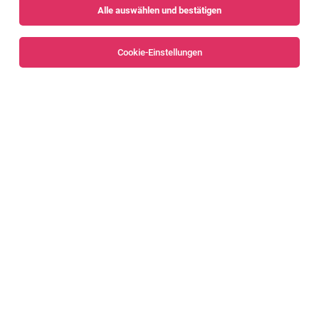
Alle auswählen und bestätigen
Sortieren
30 Jobs
Cookie-Einstellungen
Alle Filter
Feldkirch
Bilanzbuchhalter (m/w/d) - Vollzeit oder
Teilzeit
Mäder
04.08.2026
Vollzeit | Teilzeit
Amann Girrbach AG
Ihre Aufgaben