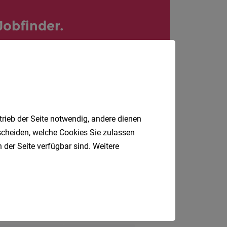
24
Stunden
Jobfinder.
 E-Mail.
trieb der Seite notwendig, andere dienen
tscheiden, welche Cookies Sie zulassen
 der Seite verfügbar sind. Weitere