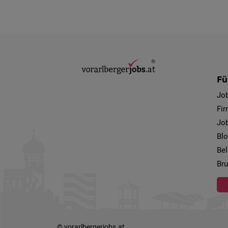
Fü
Jo
Fi
Job
Bl
Bel
Bru
© vorarlbergerjobs.at