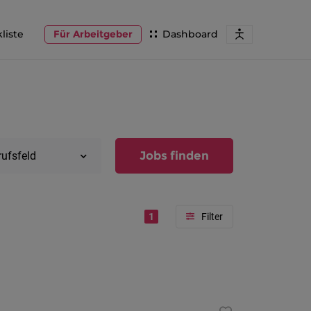
liste
Für Arbeitgeber
Dashboard
Jobs finden
rufsfeld
1
Region
Vorarlber
Österreic