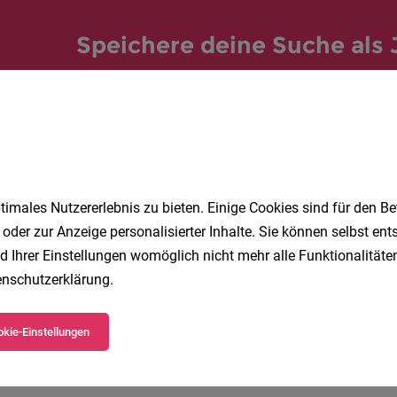
Speichere deine Suche als 
Erhalte alle neuen Stellenangebote automatisch per
Jetzt anlegen
imales Nutzererlebnis zu bieten. Einige Cookies sind für den Be
 oder zur Anzeige personalisierter Inhalte. Sie können selbst en
d Ihrer Einstellungen womöglich nicht mehr alle Funktionalitäten
nschutzerklärung
.
 beliebtesten Jobs in Vorarlberg
kie-Einstellungen