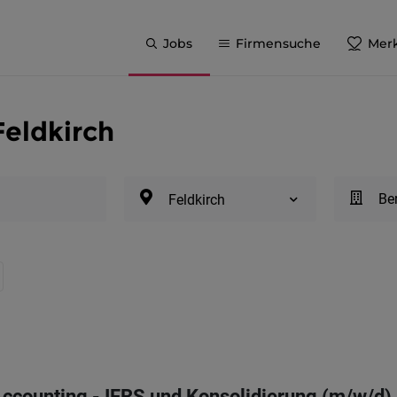
Jobs
Firmensuche
Merk
Feldkirch
Be
Feldkirch
counting - IFRS und Konsolidierung (m/w/d)