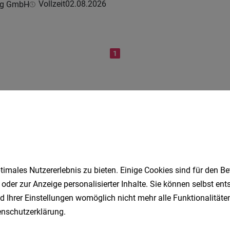
Vollzeit
02.08.2026
ing GmbH
1
Speichere deine Suche als 
Erhalte alle neuen Stellenangebote automatisch per
imales Nutzererlebnis zu bieten. Einige Cookies sind für den Be
Jetzt anlegen
 oder zur Anzeige personalisierter Inhalte. Sie können selbst en
d Ihrer Einstellungen womöglich nicht mehr alle Funktionalitäten
nschutzerklärung
.