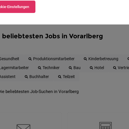
kie-Einstellungen
 beliebtesten Jobs in Vorarlberg
Gesundheit
Produktionsmitarbeiter
Kinderbetreuung
Lagermitarbeiter
Techniker
Bau
Hotel
Vertri
Assistent
Buchhalter
Teilzeit
ie beliebtesten Job-Suchen in Vorarlberg