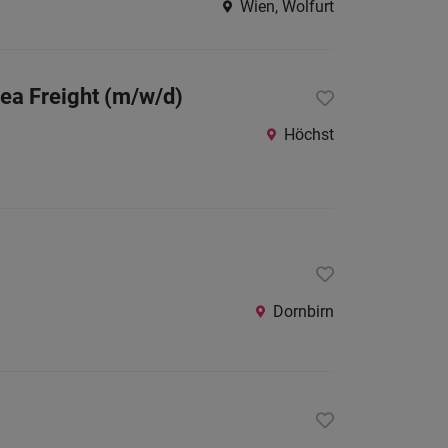
Wien, Wolfurt
Südtirol
Deutschl
Sea Freight (m/w/d)
Liechtens
Schweiz
Höchst
Internatio
Berufsfeld
Anstellungsa
Dornbirn
Als Jobfinder spe
Jobs
der
letzten