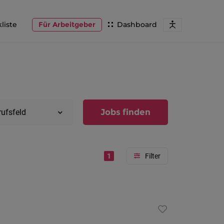
liste
Für Arbeitgeber
Dashboard
Jobs finden
rufsfeld
1
Region
Vorarlber
Österreic