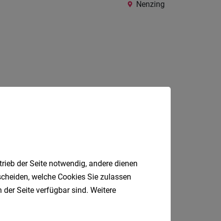
24
Nenzing
Stunden
Jobfinder.
 E-Mail.
trieb der Seite notwendig, andere dienen
tscheiden, welche Cookies Sie zulassen
 der Seite verfügbar sind. Weitere