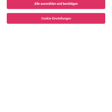
Alle auswählen und bestätigen
Sortieren
30 Jobs
Cookie-Einstellungen
Alle Filter
Dornbirn
Personalverrechner:in beim Steuerberater
Rheintal (Dornbirn), Bregenzerwald (Egg)
01.08.2026
Vollzeit
Eberle Personal e.U.
Aufgaben