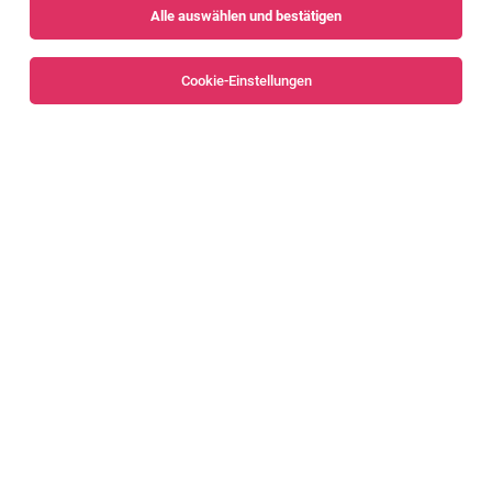
Alle auswählen und bestätigen
Sortieren
30 Jobs
Cookie-Einstellungen
Alle Filter
Dornbirn
Personalmanager (m/w/d)
Dornbirn
07.08.2026
Vollzeit | Teilzeit
ÖWD Österreichischer Wachdienst security GmbH & Co
KG
Mein Tätigkeitsfeld: