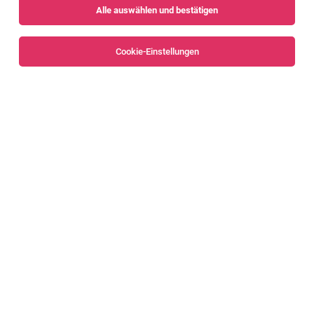
Alle auswählen und bestätigen
Sortieren
30 Jobs
Cookie-Einstellungen
Alle Filter
Dornbirn
Office Manager:in 80-100% (m/w/d)
Dornbirn
06.08.2026
Vollzeit | Teilzeit
Lunatone Lighting GmbH
Deine Hauptaufgaben in dieser spannenden Position
Mitarbeiter*in Technische Koordination &