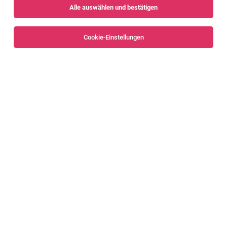
Alle auswählen und bestätigen
Sortieren
30 Jobs
Cookie-Einstellungen
Alle Filter
Dornbirn
Planung Elektroinstallationen
Dornbirn
04.08.2026
Vollzeit | Teilzeit
Elmar Graf GmbH
Deine Aufgaben