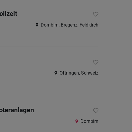
24
Stunden
ollzeit
Dornbirn, Bregenz, Feldkirch
Oftringen, Schweiz
boteranlagen
Dornbirn