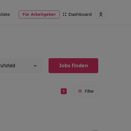
liste
Für Arbeitgeber
Dashboard
Jobs finden
rufsfeld
1
Region
Vorarlber
Österreic