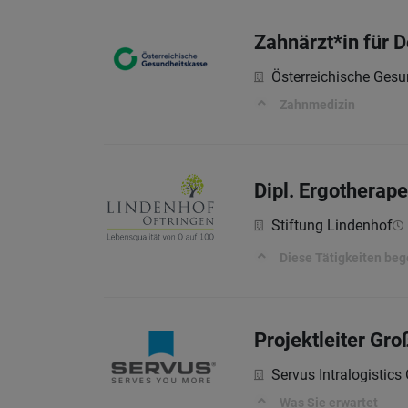
Zahnärzt*in für D
Österreichische Ges
Zahnmedizin
Dipl. Ergotherap
Stiftung Lindenhof
Diese Tätigkeiten beg
Projektleiter Gr
Servus Intralogistic
Was Sie erwartet