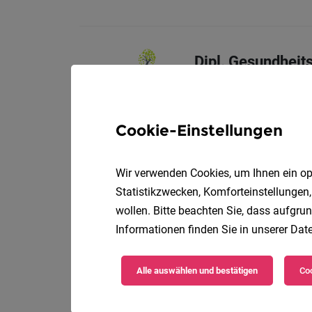
Dipl. Gesundheit
Stiftung Lindenhof
Diese Tätigkeiten beg
Cookie-Einstellungen
Wir verwenden Cookies, um Ihnen ein opt
Sozialpädagog*in
Statistikzwecken, Komforteinstellungen,
SOS-Kinderdorf
Vol
wollen. Bitte beachten Sie, dass aufgrun
Deine Aufgaben
Informationen finden Sie in unserer
Date
Alle auswählen und bestätigen
Coo