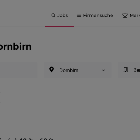
Jobs
Firmensuche
Merk
ornbirn
Be
Dornbirn