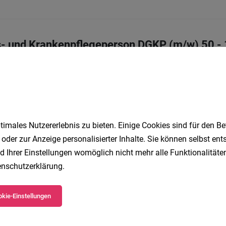
s- und Krankenpflegeperson DGKP (m/w) 50 -
Vollzeit | Teilzeit
29.07.2026
eistern Dich:
imales Nutzererlebnis zu bieten. Einige Cookies sind für den Be
, Sozialarbeiter*in oder Psycholog*in
 oder zur Anzeige personalisierter Inhalte. Sie können selbst en
lzeit | Teilzeit
04.08.2026
d Ihrer Einstellungen womöglich nicht mehr alle Funktionalitäten
nschutzerklärung
.
1
kie-Einstellungen