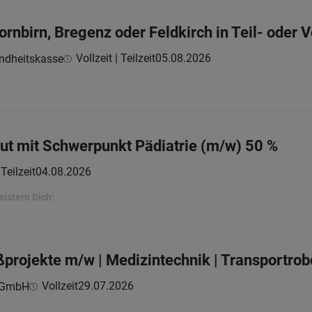
ornbirn, Bregenz oder Feldkirch in Teil- oder V
Vollzeit | Teilzeit
05.08.2026
undheitskasse
eut mit Schwerpunkt Pädiatrie (m/w) 50 %
Teilzeit
04.08.2026
eistern Dich:
oßprojekte m/w | Medizintechnik | Transportro
Vollzeit
29.07.2026
s GmbH