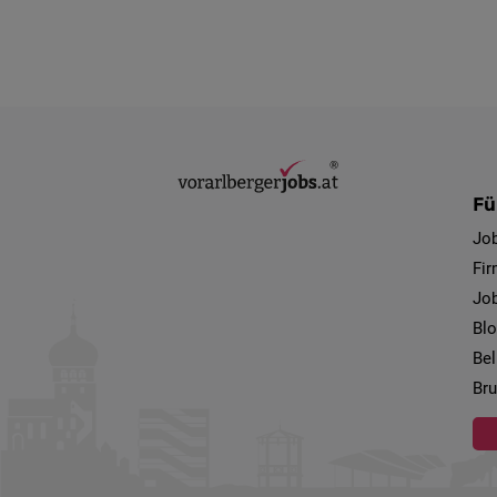
Fü
Jo
Fi
Job
Bl
Bel
Bru