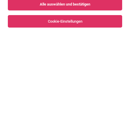
Alle auswählen und bestätigen
Sortieren
30 Jobs
Cookie-Einstellungen
Alle Filter
Dornbirn
Küchenhilfe (m/w/d)
Dornbirn
03.08.2026
Vollzeit
Recheis Frische Küche GmbH
Deine Aufgaben: