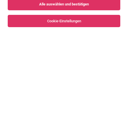
Alle auswählen und bestätigen
Sortieren
30 Jobs
Cookie-Einstellungen
Alle Filter
Dornbirn
KFZ-Techniker:in 100%
Schruns, Nüziders und Dornbirn, Bregenz
31.07.2026
Vollzeit
Rudi Lins Gesellschaft m.b.H. & Co KG
Das bieten wir Dir: