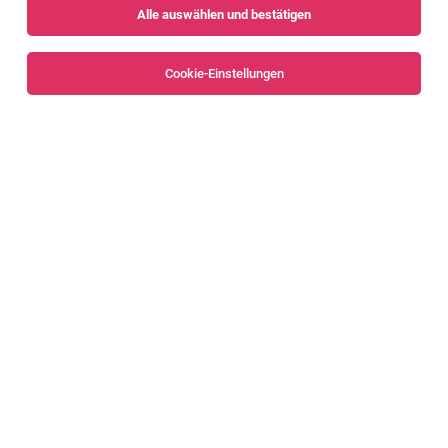
Alle auswählen und bestätigen
Sortieren
30 Jobs
Cookie-Einstellungen
Alle Filter
Dornbirn
SENIOR FIRMENKUNDENBERATER LEASING
(M/W/D)
Dornbirn
02.08.2026
Vollzeit
Hypo Immobilien & Leasing GmbH
DAS ERWARTET DICH