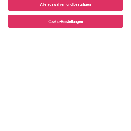
Alle auswählen und bestätigen
Sortieren
30 Jobs
Cookie-Einstellungen
Alle Filter
Dornbirn
Zivildiener (alle Bezirke)
Feldkirch
04.08.2026
Vollzeit | befristet
Caritas Vorarlberg