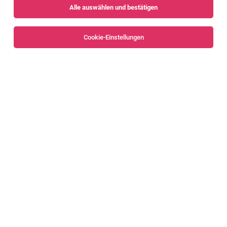
Alle auswählen und bestätigen
Sortieren
30 Jobs
Cookie-Einstellungen
Alle Filter
Dornbirn
Personalverrechner/-in | Teilzeit 80% bis
100%
Dornbirn
04.08.2026
Vollzeit
Heron Innovations Factory GmbH
Was Sie erwartet