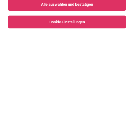
Alle auswählen und bestätigen
Sortieren
30 Jobs
Cookie-Einstellungen
Alle Filter
Dornbirn
JUNIOR FIRMENKUNDENBERATER LEASING
(M/W/D)
Dornbirn
02.08.2026
Vollzeit
Hypo Immobilien & Leasing GmbH
DAS ERWARTET DICH