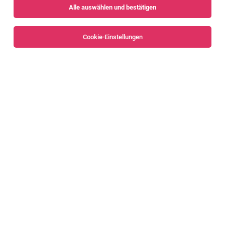
Alle auswählen und bestätigen
Alle Filter
Dornbirn
Cookie-Einstellungen
Mitarbeiter:in Verkauf (w/m/d)
Dornbirn
03.08.2026
Teilzeit | Geringfügig
Hervis Sport - und Modegesellschaft m.b.H.
Was dich ausmacht: