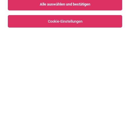
Alle auswählen und bestätigen
Sortieren
30 Jobs
Cookie-Einstellungen
Alle Filter
Dornbirn
Lehrstelle Bankkauffrau / Bankkaufmann
Dornbirn und Lustenau
03.08.2026
Lehrstelle
Raiffeisen Vorarlberg
Deine Herausforderungen
Junior Portfoliomanager:in 80-100%