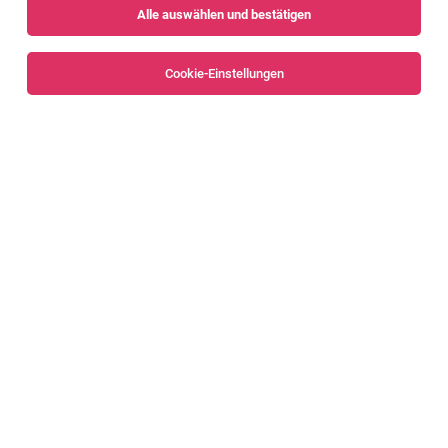
Alle auswählen und bestätigen
Sortieren
30 Jobs
Cookie-Einstellungen
Buchhalter - Debitoren (m/w/d) [83817]
Nenzing
26.07.2026
Vollzeit
Liebherr-Werk Nenzing GmbH
Das sind deine Aufgaben
Bilanzbuchhalter (m/w/d) - Vollzeit oder
Teilzeit