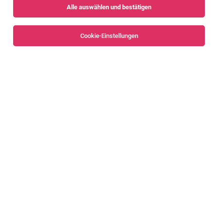
Alle auswählen und bestätigen
Sortieren
30 Jobs
Cookie-Einstellungen
Alle Filter
Bregenzerwald
Personalverrechner:in beim Steuerberater
Rheintal (Dornbirn), Bregenzerwald (Egg)
01.08.2026
Vollzeit
Eberle Personal e.U.
Aufgaben