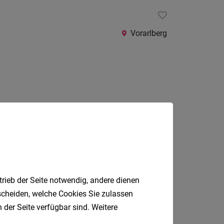
24
Stunden
Vorarlberg
Jobfinder.
 E-Mail.
trieb der Seite notwendig, andere dienen
tscheiden, welche Cookies Sie zulassen
 der Seite verfügbar sind. Weitere