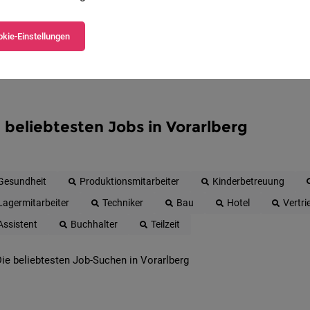
kie-Einstellungen
 beliebtesten Jobs in Vorarlberg
Gesundheit
Produktionsmitarbeiter
Kinderbetreuung
Lagermitarbeiter
Techniker
Bau
Hotel
Vertri
Assistent
Buchhalter
Teilzeit
ie beliebtesten Job-Suchen in Vorarlberg