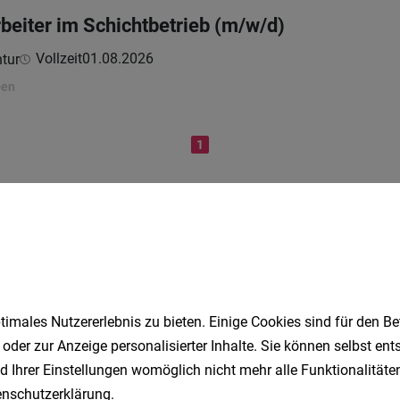
beiter im Schichtbetrieb (m/w/d)
Vollzeit
01.08.2026
tur
ben
1
Speichere deine Suche als 
Erhalte alle neuen Stellenangebote automatisch per
imales Nutzererlebnis zu bieten. Einige Cookies sind für den Be
 oder zur Anzeige personalisierter Inhalte. Sie können selbst en
Jetzt anlegen
d Ihrer Einstellungen womöglich nicht mehr alle Funktionalitäten
nschutzerklärung
.