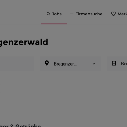
Jobs
Firmensuche
Merk
egenzerwald
Be
Bregenzerwald
ager & Getränke