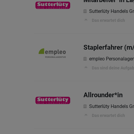
Sutterlüty Handels 
Das erwartet dich
Staplerfahrer (m
empleo Personalagen
Das sind deine Aufga
Allrounder*in
Sutterlüty Handels 
Das erwartet dich