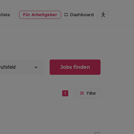
liste
Für Arbeitgeber
Dashboard
Jobs finden
rufsfeld
1
Region
Vorarlber
Österreic