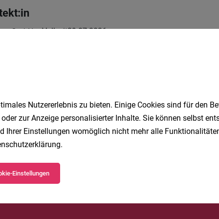
tekt:in
Vollzeit
29.07.2026
hnen GmbH
IKER IM OT-UMFELD (M/W/D)
imales Nutzererlebnis zu bieten. Einige Cookies sind für den Be
t
03.08.2026
 oder zur Anzeige personalisierter Inhalte. Sie können selbst en
d Ihrer Einstellungen womöglich nicht mehr alle Funktionalitäten
nschutzerklärung
.
1
kie-Einstellungen