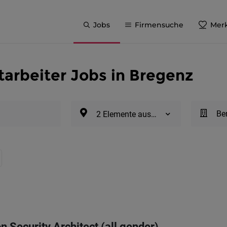
Jobs
Firmensuche
Merk
tarbeiter Jobs in Bregenz
Be
2 Elemente ausgewählt
n Security Architect (all gender)