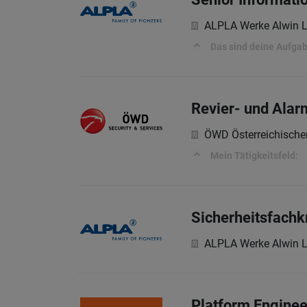
ALPLA Werke Alwin 
Das sind deine Aufga
Revier- und Ala
ÖWD Österreichische
Mein Tätigkeitsfeld:
Sicherheitsfachkr
ALPLA Werke Alwin 
Platform Enginee