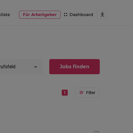
liste
Für Arbeitgeber
Dashboard
Jobs finden
rufsfeld
1
Region
Vorarlber
Österreic