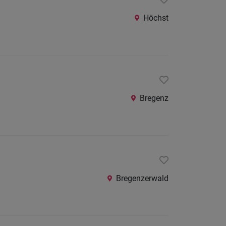
24
Stunden
Höchst
Bregenz
Bregenzerwald