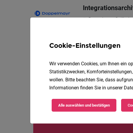
Integrationsarchi
Doppelmayr Seilba
Deine Aufgaben
Cookie-Einstellungen
NETZWERKTECHN
Wir verwenden Cookies, um Ihnen ein opt
Vollzei
Künz GmbH
Statistikzwecken, Komforteinstellungen,
WAS DICH ERWARTET
wollen. Bitte beachten Sie, dass aufgrun
Informationen finden Sie in unserer
Date
Alle auswählen und bestätigen
Coo