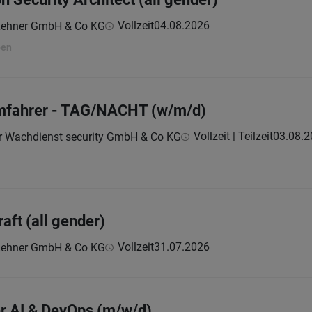
Vollzeit
04.08.2026
Lehner GmbH & Co KG
ben
rmfahrer - TAG/NACHT (w/m/d)
Vollzeit | Teilzeit
03.08.2
r Wachdienst security GmbH & Co KG
aft (all gender)
Vollzeit
31.07.2026
Lehner GmbH & Co KG
r AI & DevOps (m/w/d)