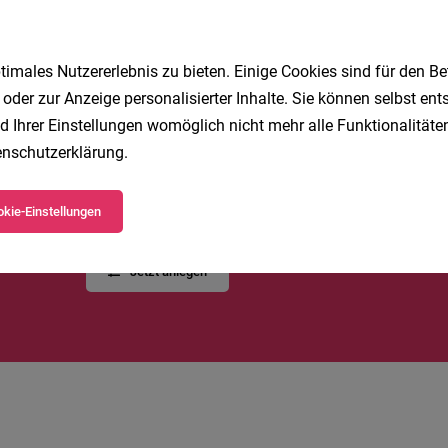
1
imales Nutzererlebnis zu bieten. Einige Cookies sind für den Be
 oder zur Anzeige personalisierter Inhalte. Sie können selbst en
d Ihrer Einstellungen womöglich nicht mehr alle Funktionalitäten
nschutzerklärung
.
Speichere deine Suche als 
Erhalte alle neuen Stellenangebote automatisch per
kie-Einstellungen
Jetzt anlegen