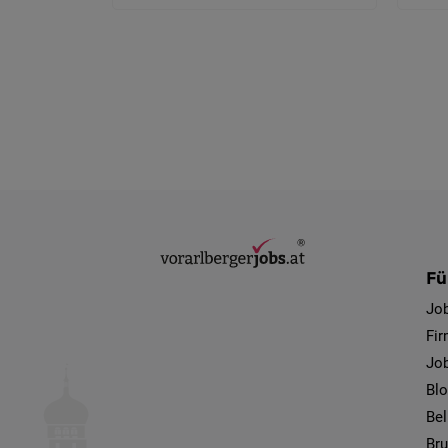
Fü
Jo
Fi
Job
Bl
Bel
Bru