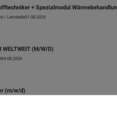
tofftechniker + Spezialmodul Wärmebehandlu
Lehrstelle
01.08.2026
bH
 WELTWEIT (M/W/D)
t
04.08.2026
er (m/w/d)
Vollzeit
31.07.2026
ktur GmbH & Co. KG