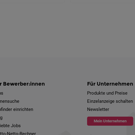
r Bewerber:innen
Für Unternehmen
bs
Produkte und Preise
rmensuche
Einzelanzeige schalten
finder einrichten
Newsletter
og
Mein Unternehmen
iebte Jobs
tto-Netto-Rechner