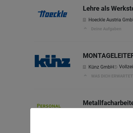
Lehre als Werks
Hoeckle Austria Gm
Deine Aufgaben
MONTAGELEITER
Vollzei
Künz GmbH
WAS DICH ERWARTET
Metallfacharbeit
AH Personal-Archite
Dein Aufgabengebiet: