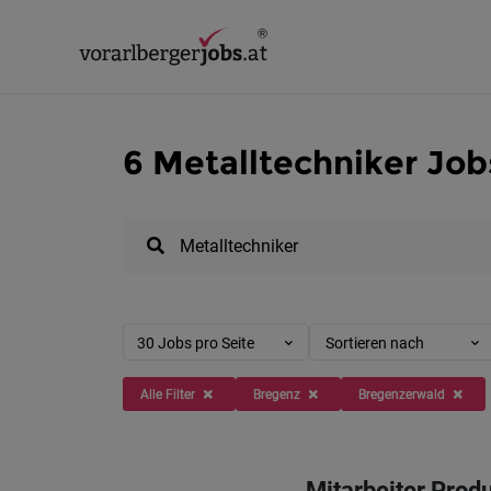
6 Metalltechniker Job
30 Jobs pro Seite
Sortieren nach
Alle Filter
Bregenz
Bregenzerwald
Mitarbeiter Prod