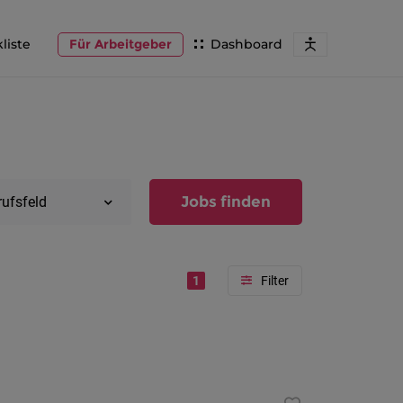
liste
Für Arbeitgeber
Dashboard
Jobs finden
rufsfeld
1
Region
Vorarlber
Österreic