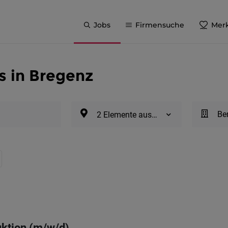
Jobs
Firmensuche
Merk
s in Bregenz
Be
2 Elemente ausgewählt
uktion (m/w/d)