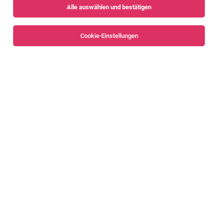
Alle auswählen und bestätigen
Sortieren
30 Jobs
Cookie-Einstellungen
Alle Filter
Bregenz
Bregenzerwald
Konstrukteur:in - Line Equipment
Wolfurt
05.08.2026
Vollzeit
Doppelmayr Seilbahnen GmbH
Deine Aufgaben
(SENIOR) KONSTRUKTEUR