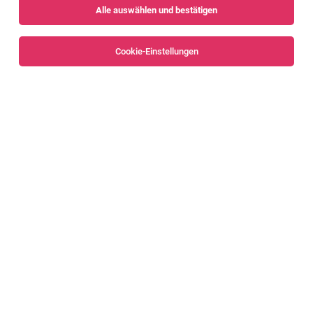
Alle auswählen und bestätigen
Alle Filter
Bregenz
Bregenzerwald
Cookie-Einstellungen
Koch * Köchin
Lochau
07.08.2026
Vollzeit | Teilzeit
Soziale Einrichtungen der Barmherzigen Schwestern
Zams Betriebs GmbH
ihre aufgaben