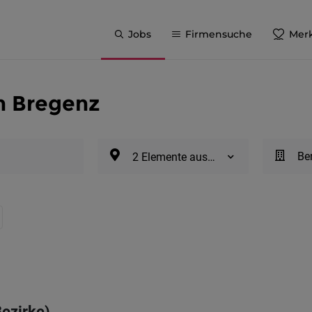
Jobs
Firmensuche
Merk
in Bregenz
Be
2 Elemente ausgewählt
Bezirke)