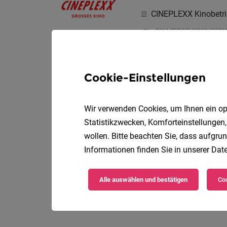
CINEPLEXX Kinobetr
DU LIEBST KINO GEN
Springer/in im K
Cookie-Einstellungen
MEPUR-WTV GmbH
Wir verwenden Cookies, um Ihnen ein opt
Das bringst Du mit:
Statistikzwecken, Komforteinstellungen,
wollen. Bitte beachten Sie, dass aufgrun
Informationen finden Sie in unserer
Date
Verkaufsmitarbei
Alle auswählen und bestätigen
Coo
Teilzeit
HOFER KG