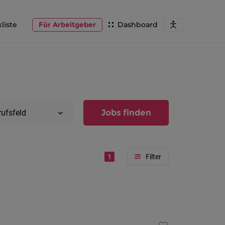
liste
Für Arbeitgeber
Dashboard
Jobs finden
rufsfeld
1
Region
Vorarlber
Österreic