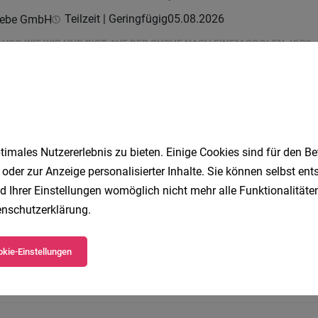
Teilzeit | Geringfügig
05.08.2026
iebe GmbH
AUSO WIE WIR UND BIST AUF DER SUCHE NACH EINEM COOLEN JOB?
undenservice (m/w/d)
Vollzeit | Teilzeit
05.08.2026
imales Nutzererlebnis zu bieten. Einige Cookies sind für den Be
 oder zur Anzeige personalisierter Inhalte. Sie können selbst en
d Ihrer Einstellungen womöglich nicht mehr alle Funktionalitäten
nschutzerklärung
.
ter (m/w/d) Rauhholzstraße 29, 6971 Hard
kie-Einstellungen
06.08.2026