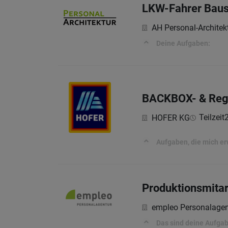
LKW-Fahrer Baus
AH Personal-Archite
Deine Aufgaben:
BACKBOX- & Rega
Teilzeit
HOFER KG
Aufgaben, die mich e
Produktionsmitar
empleo Personalagen
Das sind deine Aufga