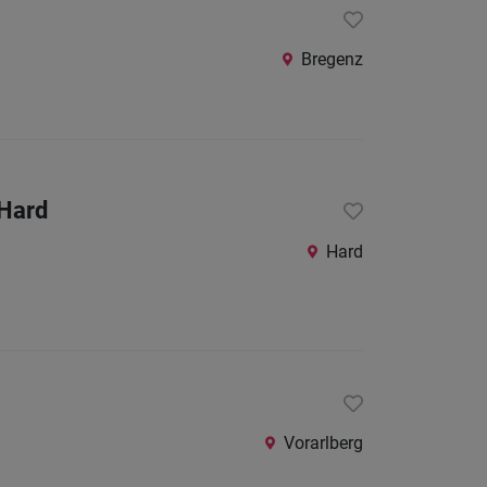
24
Stunden
Bregenz
 Hard
Hard
Vorarlberg