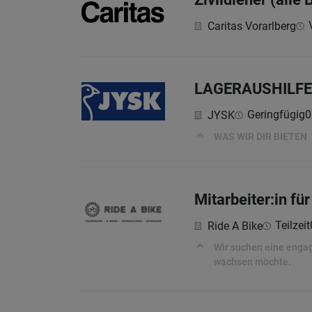
Caritas Vorarlberg
LAGERAUSHILFE (
Geringfügig
0
JYSK
WAS WIR DIR BIETEN
Mitarbeiter:in f
Teilzeit
Ride A Bike
Wir suchen eine engag
wachsen möchte.