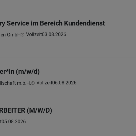
y Service im Bereich Kundendienst
Vollzeit
03.08.2026
hnen GmbH
ter*in (m/w/d)
Vollzeit
06.08.2026
lschaft m.b.H.
RBEITER (M/W/D)
t
05.08.2026