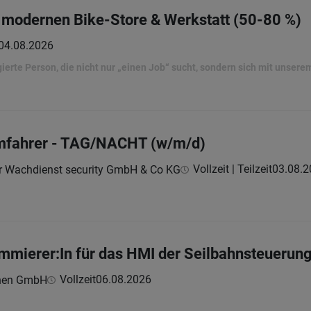
ür modernen Bike-Store & Werkstatt (50-80 %)
04.08.2026
ierte Person, die nicht nur „einen Job“ sucht, sondern sich mit unser
rmfahrer - TAG/NACHT (w/m/d)
Vollzeit | Teilzeit
03.08.2
r Wachdienst security GmbH & Co KG
mierer:In für das HMI der Seilbahnsteuerun
Vollzeit
06.08.2026
hnen GmbH