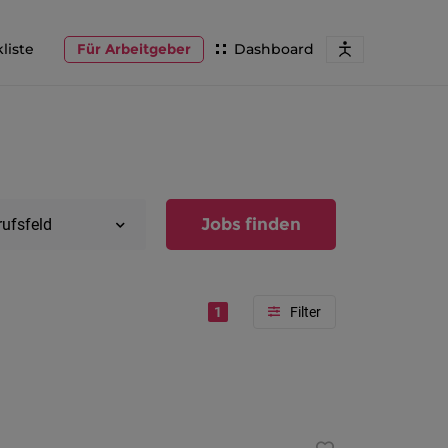
liste
Für Arbeitgeber
Dashboard
Jobs finden
rufsfeld
1
Region
Vorarlber
Österreic