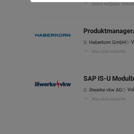
Deine Aufgabe: Schulk
Produktmanager/
V
Haberkorn GmbH
Was dich erwartet
SAP IS-U Modulbe
Vol
illwerke vkw AG
Was dich erwartet