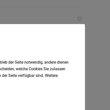
Wolfurt
trieb der Seite notwendig, andere dienen
Wolfurt
tscheiden, welche Cookies Sie zulassen
 der Seite verfügbar sind. Weitere
/Woche
Riezlern