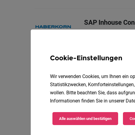
SAP Inhouse Cons
V
Haberkorn GmbH
Was dich erwartet
Cookie-Einstellungen
Trainee
Wir verwenden Cookies, um Ihnen ein opt
V
Haberkorn GmbH
Statistikzwecken, Komforteinstellungen,
Was dich erwartet
wollen. Bitte beachten Sie, dass aufgrun
Informationen finden Sie in unserer
Date
Schülerbetreuer:
Alle auswählen und bestätigen
Coo
Kinderbetreuung Vor