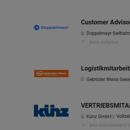
Customer Advisor
Doppelmayr Seilba
Deine Aufgaben
Logistikmitarbei
Gebrüder Weiss Gesel
VERTRIEBSMITA
Vollzei
Künz GmbH
WAS DICH ERWARTET