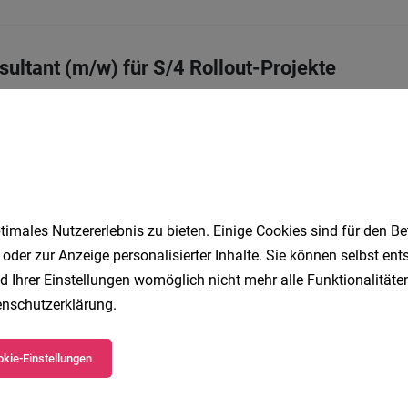
ultant (m/w) für S/4 Rollout-Projekte
ollzeit
03.08.2026
imales Nutzererlebnis zu bieten. Einige Cookies sind für den Be
ollzeit
03.08.2026
 oder zur Anzeige personalisierter Inhalte. Sie können selbst en
d Ihrer Einstellungen womöglich nicht mehr alle Funktionalitäten
nschutzerklärung
.
in in der Mittags- und Nachmittagszeit 6 Std
kie-Einstellungen
Teilzeit | Geringfügig
05.08.2026
arlberg gGmbH