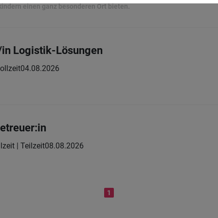
indern einen ganz besonderen Ort bieten.
in Logistik-Lösungen
ollzeit
04.08.2026
treuer:in
lzeit | Teilzeit
08.08.2026
1