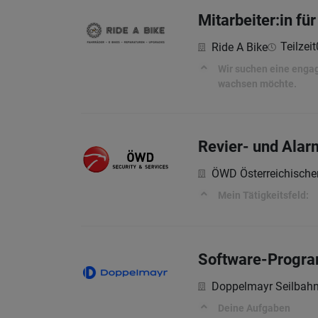
Mitarbeiter:in f
Teilzeit
Ride A Bike
Wir suchen eine engag
wachsen möchte.
Revier- und Ala
ÖWD Österreichische
Mein Tätigkeitsfeld:
Software-Program
Doppelmayr Seilba
Deine Aufgaben