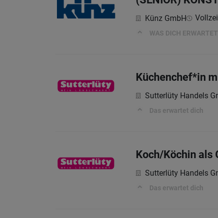
Vollzei
Künz GmbH
WAS DICH ERWARTET
Küchenchef*in mi
Sutterlüty Handels 
Das erwartet dich
Koch/Köchin als 
Sutterlüty Handels 
Das erwartet dich