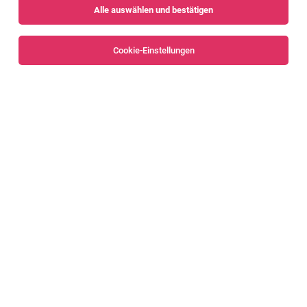
Alle auswählen und bestätigen
Sortieren
30 Jobs
Cookie-Einstellungen
Alle Filter
Bludenz
Procurement Process & ERP Specialist
(m/w/d) [81714]
Nenzing
02.08.2026
Vollzeit
Liebherr-Werk Nenzing GmbH
Das erwartet dich
Controller - Procurement & Supply Chain