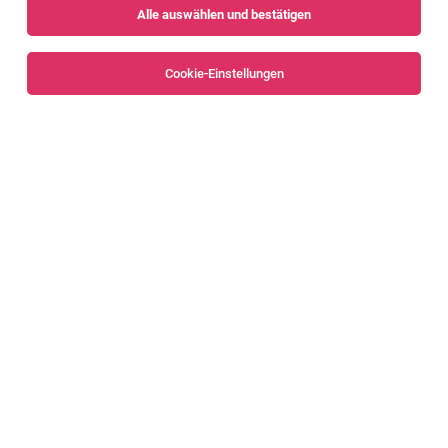
Alle auswählen und bestätigen
Sortieren
30 Jobs
Cookie-Einstellungen
Alle Filter
Bludenz
Automobil Mechatroniker /
Fahrzeugelektriker (m/w)
Liechtenstein
04.08.2026
Vollzeit
Job 4 You AG
Stellenbeschreibung