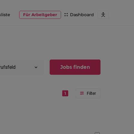
liste
Für Arbeitgeber
Dashboard
Jobs finden
rufsfeld
1
Region
Vorarlber
Österreic