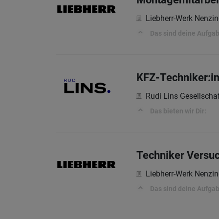
Liebherr-Werk Nenz
Das sind deine Aufga
KFZ-Techniker:i
Rudi Lins Gesellscha
Das bieten wir Dir:
Techniker Versuc
Liebherr-Werk Nenz
Das sind deine Aufga