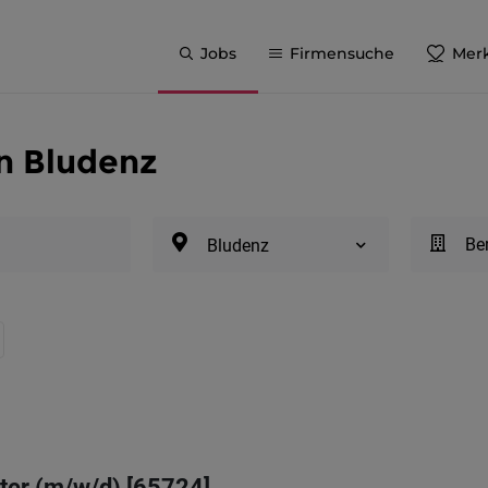
Jobs
Firmensuche
Merk
in Bludenz
Be
Bludenz
ter (m/w/d) [65724]