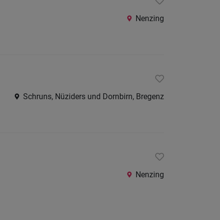
Südtirol
Nenzing
Deutschl
Liechtens
Schweiz
Internatio
Schruns, Nüziders und Dornbirn, Bregenz
Berufsfeld
Anstellungsa
Als Jobfinder spe
Nenzing
Jobs
der
letzten