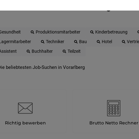
 beliebtesten Jobs in Vorarlberg
Gesundheit
Produktionsmitarbeiter
Kinderbetreuung
Lagermitarbeiter
Techniker
Bau
Hotel
Vertri
Assistent
Buchhalter
Teilzeit
ie beliebtesten Job-Suchen in Vorarlberg
Richtig bewerben
Brutto Netto Rechner