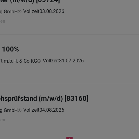
Vollzeit
03.08.2026
ing GmbH
ben
n 100%
Vollzeit
31.07.2026
ft m.b.H. & Co KG
hsprüfstand (m/w/d) [83160]
Vollzeit
04.08.2026
ing GmbH
ben