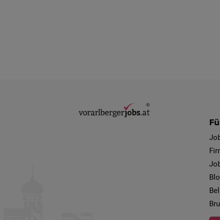
Fü
Jo
Fi
Job
Bl
Bel
Bru