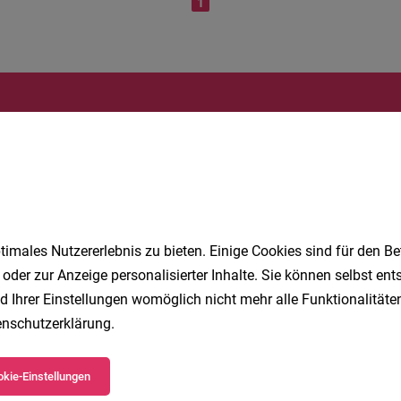
1
Speichere deine Suche als 
Erhalte alle neuen Stellenangebote automatisch per
Jetzt anlegen
imales Nutzererlebnis zu bieten. Einige Cookies sind für den Be
 oder zur Anzeige personalisierter Inhalte. Sie können selbst en
d Ihrer Einstellungen womöglich nicht mehr alle Funktionalitäten
nschutzerklärung
.
kie-Einstellungen