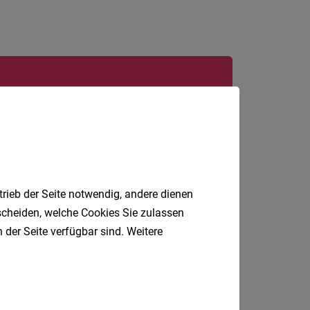
24
Stunden
Jobfinder.
 E-Mail.
trieb der Seite notwendig, andere dienen
tscheiden, welche Cookies Sie zulassen
 der Seite verfügbar sind. Weitere