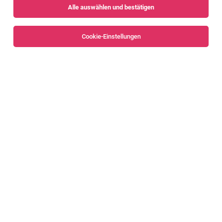
Alle auswählen und bestätigen
Sortieren
30 Jobs
Cookie-Einstellungen
Alle Filter
Bludenz
Stahlbauschlosser (m/w/d) [25653]
Nenzing
04.08.2026
Vollzeit
Liebherr-Werk Nenzing GmbH
Das sind deine Aufgaben
Fachkraft Brennschneideanlage