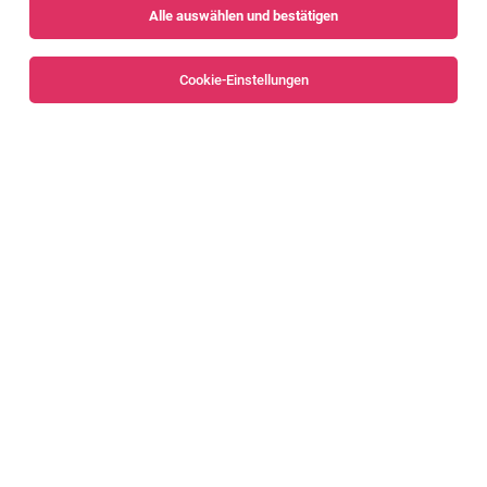
Alle auswählen und bestätigen
Alle Filter
Bludenz
Cookie-Einstellungen
CNC-Fräser (m/w/d) [61521]
Nenzing
26.07.2026
Vollzeit
Liebherr-Werk Nenzing GmbH
Das sind deine Aufgaben
Elektriker (m/w/d) [64197]
Nenzing
03.08.2026
Vollzeit
Liebherr-Werk Nenzing GmbH