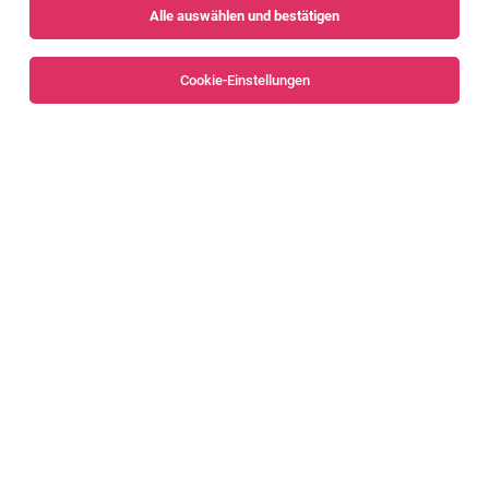
Alle auswählen und bestätigen
Sortieren
30 Jobs
Cookie-Einstellungen
Alle Filter
Bludenz
NextGen - Machine-Application-Developer
(m/w/d) [83092]
Nenzing
04.08.2026
Vollzeit
Liebherr-Werk Nenzing GmbH
Das sind deine Aufgaben
Business Analyst - Produktion (m/w/d)