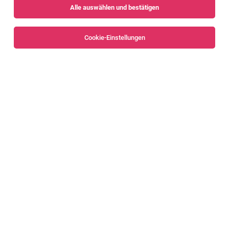
Alle auswählen und bestätigen
Sortieren
30 Jobs
Cookie-Einstellungen
Alle Filter
Bludenz
Machine-Application Platform Developer
(m/w/d) [80445]
Nenzing
30.07.2026
Vollzeit
Liebherr-Werk Nenzing GmbH
Das sind deine Aufgaben
Innovationsmanager (m/w/d) [82898]