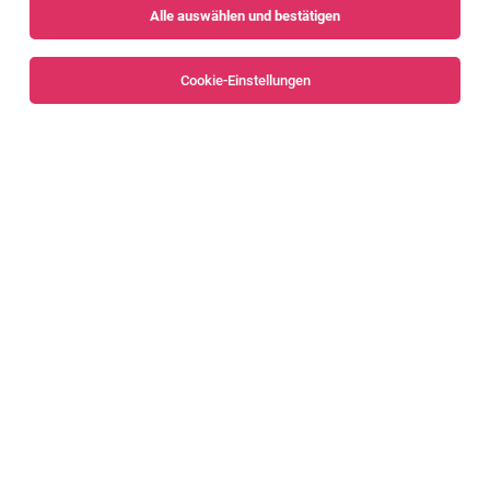
Alle auswählen und bestätigen
Alle Filter
Bludenz
Cookie-Einstellungen
Mitarbeiter:in Skiverleih (w/m/d) /
Saisonstelle
St. Anton am Arlberg
05.08.2026
Vollzeit | befristet
Hervis Sport - und Modegesellschaft m.b.H.
Was dich ausmacht: