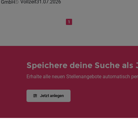
Vollzeit
31.07.2026
c GmbH
1
Speichere deine Suche als 
Erhalte alle neuen Stellenangebote automatisch per
Jetzt anlegen