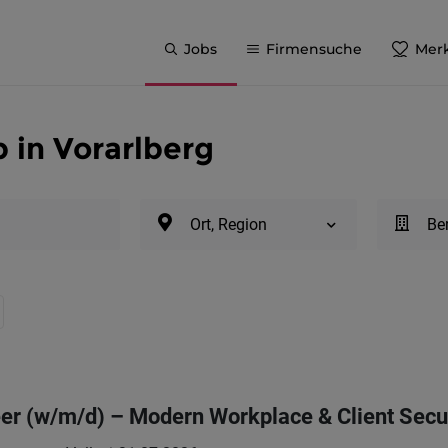
Jobs
Firmensuche
Merk
b in Vorarlberg
Ort, Region
Be
er (w/m/d) – Modern Workplace & Client Secu