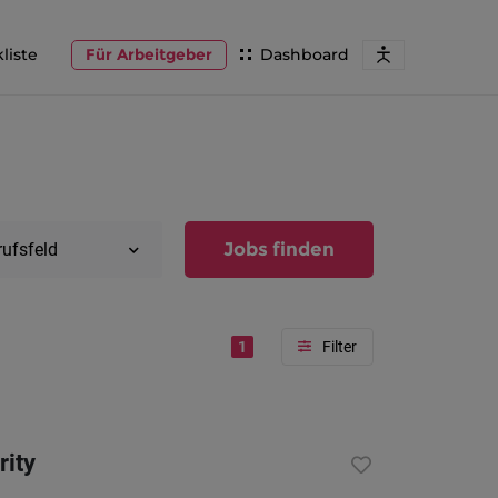
liste
Für Arbeitgeber
Dashboard
Jobs finden
rufsfeld
1
Region
Vorarlber
rity
Österreic