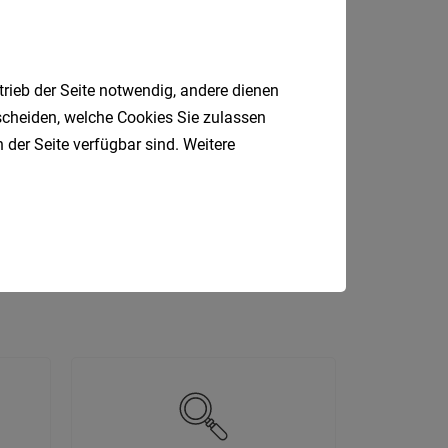
24
Stunden
trieb der Seite notwendig, andere dienen
tscheiden, welche Cookies Sie zulassen
 der Seite verfügbar sind. Weitere
Reinigungskraft
Kundenberater
eb
Sozial
Verkäufer