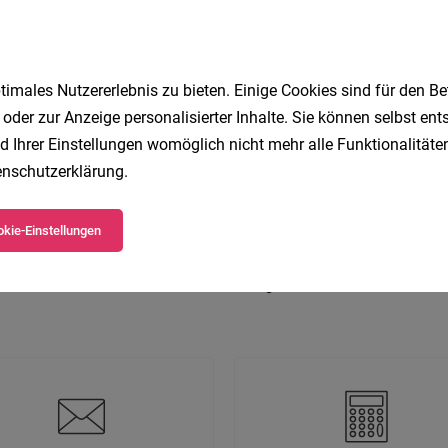
 beliebtesten Jobs in Vorarlberg
imales Nutzererlebnis zu bieten. Einige Cookies sind für den Be
 oder zur Anzeige personalisierter Inhalte. Sie können selbst en
d Ihrer Einstellungen womöglich nicht mehr alle Funktionalitäten
nschutzerklärung
.
Gesundheit
Produktionsmitarbeiter
Kinderbetreuung
Lagermitarbeiter
Techniker
Bau
Hotel
Vertri
kie-Einstellungen
Assistent
Buchhalter
Teilzeit
ie beliebtesten Job-Suchen in Vorarlberg