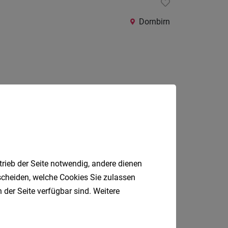
24
Stunden
Dornbirn
Jobfinder.
trieb der Seite notwendig, andere dienen
 E-Mail.
tscheiden, welche Cookies Sie zulassen
 der Seite verfügbar sind. Weitere