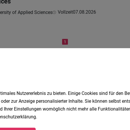
ices
Vollzeit
07.08.2026
ersity of Applied Sciences
1
Speichere deine Suche als 
imales Nutzererlebnis zu bieten. Einige Cookies sind für den Be
Erhalte alle neuen Stellenangebote automatisch per
 oder zur Anzeige personalisierter Inhalte. Sie können selbst en
d Ihrer Einstellungen womöglich nicht mehr alle Funktionalitäten
Jetzt anlegen
nschutzerklärung
.