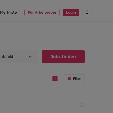
Merkliste
Für Arbeitgeber
Login
Jobs finden
rufsfeld
1
Region
Vorarlber
Österreic