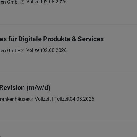
Vollzeit
02.08.2026
hnen GmbH
es für Digitale Produkte & Services
Vollzeit
02.08.2026
hnen GmbH
 Revision (m/w/d)
Vollzeit | Teilzeit
04.08.2026
krankenhäuser