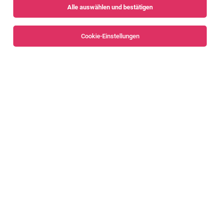
Alle auswählen und bestätigen
Sortieren
30 Jobs
Cookie-Einstellungen
Schülerbetreuer:in in der Mittagszeit
Dalaas
06.08.2026
Teilzeit | Geringfügig
Kinderbetreuung Vorarlberg gGmbH
Deine Aufgabe: Schulkindern einen ganz besonderen Ort
bieten.
Schülerbetreuer:in für die Mittagszeit