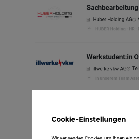
Sachbearbeitung 
Huber Holding AG
HUBER Holding · HR ·
Werkstudent:in 
Tei
illwerke vkw AG
In unserem Team Asse
Sekretariat
Cookie-Einstellungen
Amt der Vorarlberger
Aufgaben – so leisten 
Wir verwenden Cookies, um Ihnen ein opt