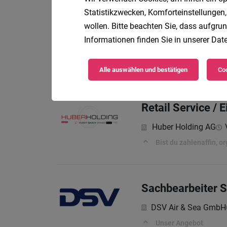
Statistikzwecken, Komforteinstellungen,
Buchhaltung
wollen. Bitte beachten Sie, dass aufgrun
Informationen finden Sie in unserer
Date
Dr. Achleitner Steuer
Ihre Qualifikation
Alle auswählen und bestätigen
Coo
Retail Service / 
Huber Holding AG
Bist du zahlenaffin, o
Sachbearbeiter S
DSV Air & Sea GmbH
Unser Angebot