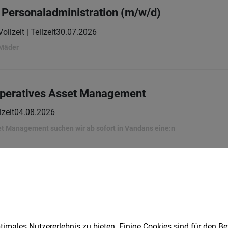
Personaladministration (m/w/d)
Vollzeit | Teilzeit
30.07.2026
 Mäder
Operatives Asset Management
lzeit
04.08.2026
t Management suchen wir ab sofort in Vandans eine:n
29.07.2026
 Landesregierung
Sie einen wertvollen Beitrag:
imales Nutzererlebnis zu bieten. Einige Cookies sind für den Be