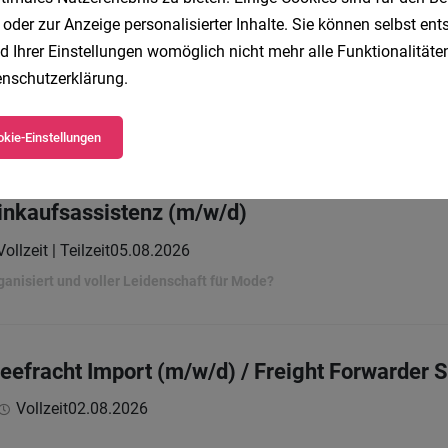
 oder zur Anzeige personalisierter Inhalte. Sie können selbst en
d Ihrer Einstellungen womöglich nicht mehr alle Funktionalitäten
nschutzerklärung
.
Vollzeit
01.08.2026
beratungsgesellschaft m.b.H.
kie-Einstellungen
Einkaufsassistenz (m/w/d)
Vollzeit | Teilzeit
05.08.2026
rganisiert und voller Leidenschaft für Mode?
eefracht Import (m/w/d) / Freight Forwarder 
Vollzeit
02.08.2026