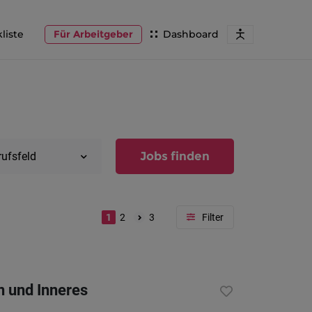
liste
Für Arbeitgeber
Dashboard
Jobs finden
rufsfeld
1
2
3
Region
Vorarlber
n und Inneres
Österreic