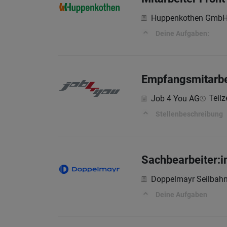
Huppenkothen Gmb
Deine Aufgaben:
Empfangsmitarbe
Teilze
Job 4 You AG
Stellenbeschreibung
Sachbearbeiter:i
Doppelmayr Seilba
Deine Aufgaben