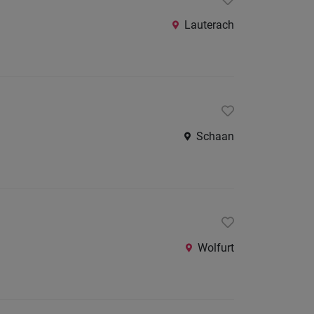
24
Stunden
Lauterach
Schaan
Wolfurt