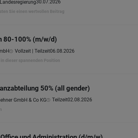
30.07.2026
 Landesregierung
sten Sie einen wertvollen Beitrag
in 80-100% (m/w/d)
GmbH
Vollzeit | Teilzeit
06.08.2026
in dieser spannenden Position
nanzabteilung 50% (all gender)
Teilzeit
02.08.2026
Lehner GmbH & Co KG
n
 Office und Administration (d/m/w)