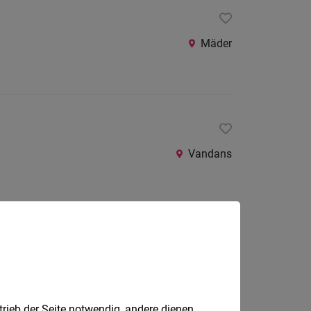
Mäder
Vandans
Vorarlberg
trieb der Seite notwendig, andere dienen