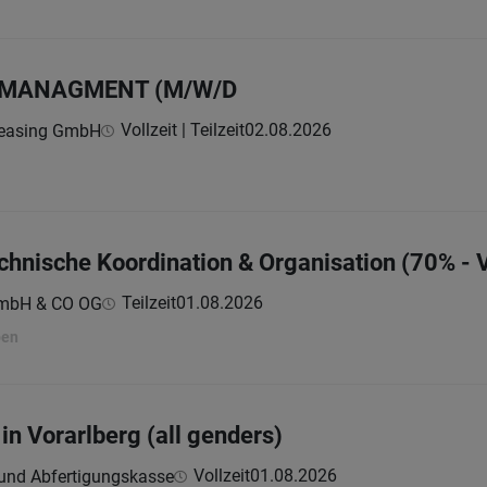
UMANAGMENT (M/W/D
Vollzeit | Teilzeit
02.08.2026
Leasing GmbH
chnische Koordination & Organisation (70% - V
Teilzeit
01.08.2026
GmbH & CO OG
ben
 in Vorarlberg (all genders)
Vollzeit
01.08.2026
 und Abfertigungskasse