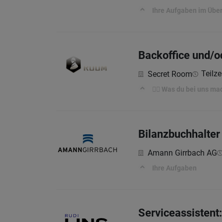
Ihre Aufgaben im Über
Backoffice und/od
Teilze
Secret Room
🕵️‍♀️ Was du bei uns ma
Bilanzbuchhalter 
Amann Girrbach AG
Ihre Aufgaben
Serviceassistent