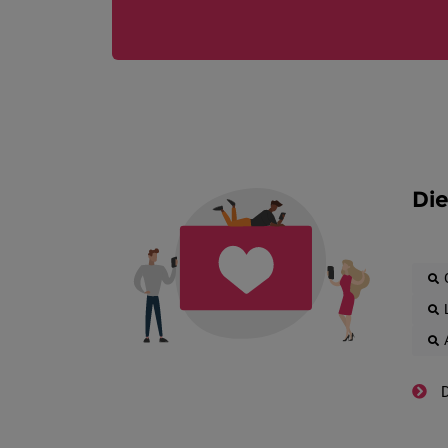
Die
D