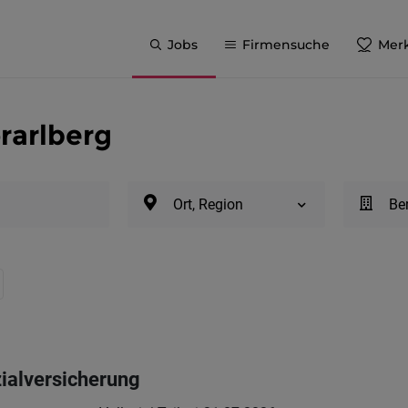
Jobs
Firmensuche
Merk
orarlberg
Ort, Region
Be
zialversicherung