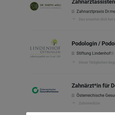
Zahnarztassisten
Zahnarztpraxis Dr.me
Das erwartet dich bei 
Podologin / Podo
Stiftung Lindenhof
Diese Tätigkeiten beg
Zahnärzt*in für D
Österreichische Ges
Zahnmedizin