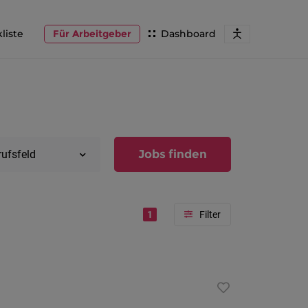
liste
Für Arbeitgeber
Dashboard
Jobs finden
rufsfeld
1
Region
Vorarlber
Österreic