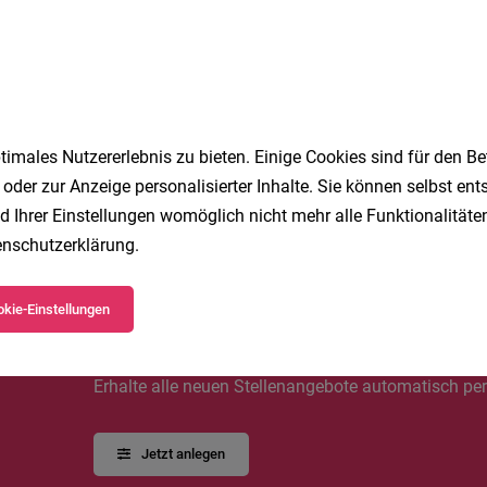
sistenz
Vollzeit | Teilzeit
04.08.2026
undheitskasse
imales Nutzererlebnis zu bieten. Einige Cookies sind für den Be
 oder zur Anzeige personalisierter Inhalte. Sie können selbst en
1
d Ihrer Einstellungen womöglich nicht mehr alle Funktionalitäten
nschutzerklärung
.
kie-Einstellungen
Speichere deine Suche als 
Erhalte alle neuen Stellenangebote automatisch per
Jetzt anlegen