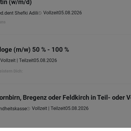
tin (w/m/d)
Vollzeit
05.08.2026
d.dent Shefki Adili
uns
loge (m/w) 50 % - 100 %
Vollzeit | Teilzeit
05.08.2026
eistern Dich:
ornbirn, Bregenz oder Feldkirch in Teil- oder V
Vollzeit | Teilzeit
05.08.2026
undheitskasse