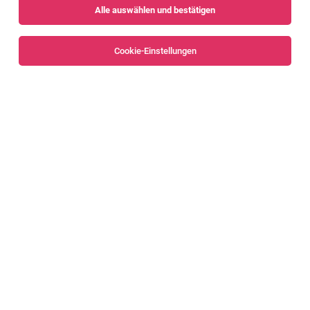
Alle auswählen und bestätigen
Sortieren
30 Jobs
Cookie-Einstellungen
Mitarbeiter Kommissionierung (m/w)
Bendern
27.07.2026
Vollzeit
Job 4 You AG
Stellenbeschreibung
Global Logistics Manager*in