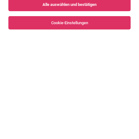
Alle auswählen und bestätigen
Sortieren
30 Jobs
Cookie-Einstellungen
Kundenberater:in
Rankweil
06.08.2026
Vollzeit | Teilzeit
Volksbank Vorarlberg e. Gen.
Für alle, die gemeinsam Erfolge feiern.
Kundenberater:in
Götzis
01.08.2026
Vollzeit | Teilzeit