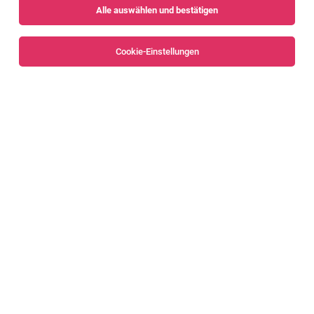
Alle auswählen und bestätigen
Cookie-Einstellungen
Verkäufer Garten, Gartenmaschinen und
Saisonware (alle Geschlechter)
Dornbirn
08.08.2026
Vollzeit
OBI Bau- und Heimwerkermärkte
Ihre Aufgaben:
Verkäufer Wohnen, Technik (alle
Geschlechter)