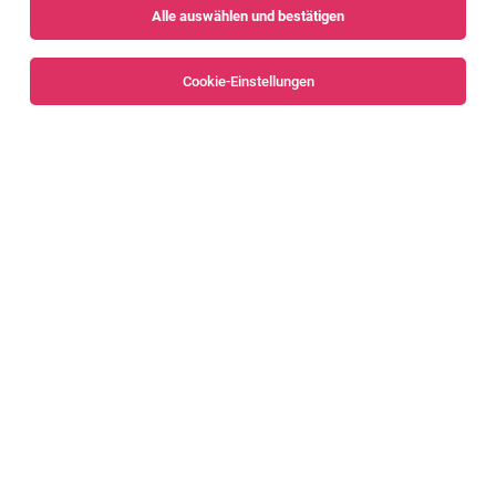
Alle auswählen und bestätigen
Sortieren
30 Jobs
Cookie-Einstellungen
Servicekraft, Barkraft, Kellner*in
Dornbirn
01.08.2026
Teilzeit
Schnecko - Café Bar
Deine Aufgaben: