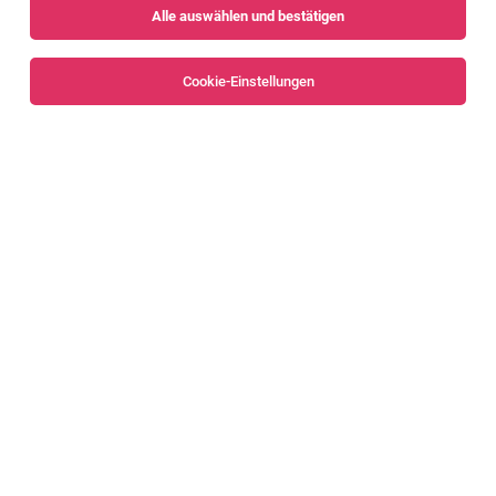
Alle auswählen und bestätigen
Alle Filter
Feldkirch
Cookie-Einstellungen
Zimmerer (m/w/d)
Vorarlberg
05.08.2026
Vollzeit
empleo Personalagentur
Das sind deine Aufgaben