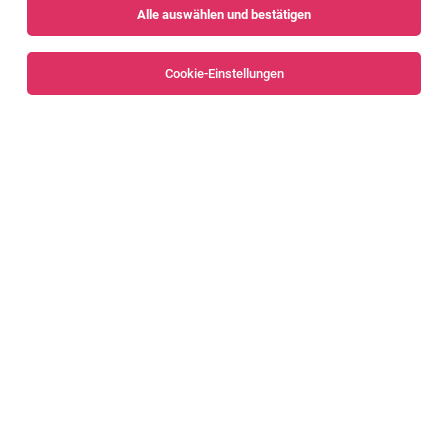
Alle auswählen und bestätigen
Sortieren
30 Jobs
Cookie-Einstellungen
Alle Filter
Feldkirch
Fachverkäufer B2B Handwerk & Gewerbe
(alle Geschlechter)
Rankweil
03.08.2026
Vollzeit
OBI Bau- und Heimwerkermärkte
Ihre Aufgaben: