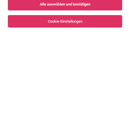
Alle auswählen und bestätigen
Sortieren
30 Jobs
Cookie-Einstellungen
Alle Filter
Feldkirch
Geringfügig
Samstagsjob Verkauf (m/w/d) Reichsstraße
122-124, 6800 Feldkirch
Feldkirch
05.08.2026
Teilzeit | Geringfügig
HOFER KG
Aufgaben, die mich erwarten