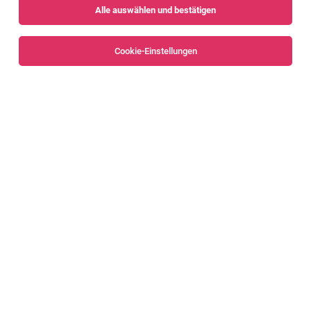
Alle auswählen und bestätigen
Alle Filter
Feldkirch
Cookie-Einstellungen
Schülerbetreuer:in für die Mittagszeit- und
Nachmittagszeit
Meiningen
03.08.2026
Teilzeit | Geringfügig
Kinderbetreuung Vorarlberg gGmbH
Unser Angebot: Verantwortungsvolle Aufgaben mit Sinn
und Freude
Standortleitung Schülerbetreuung MS Muntlix