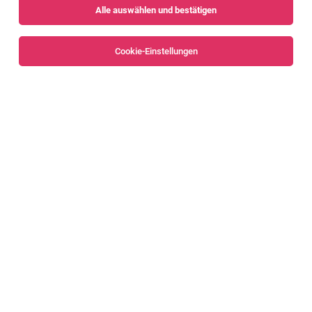
Alle auswählen und bestätigen
Alle Filter
Feldkirch
Cookie-Einstellungen
Mechanical Design Engineer / Konstrukteur
(m/w/d)
Götzis
01.08.2026
Vollzeit
GEBHARDT Fördertechnik GmbH
GEBHARDT Intralogistics Group